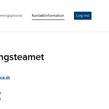
teringsproces
Kontaktinformation
Log ind
ingsteamet
cia.dk
0
0