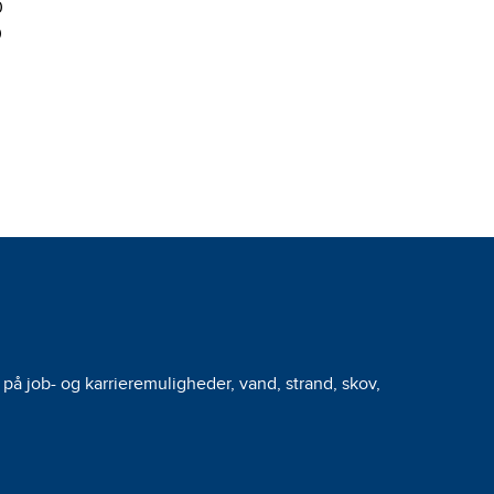
0
0
på job- og karrieremuligheder, vand, strand, skov,