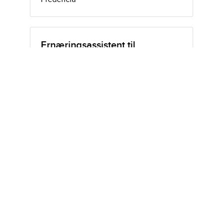
Ernæringsassistent til
Rådhuskantinen
Frist: 17/08/2026, 21:59
Lokation: Gothersgade 20, 7000,
Fredericia
Leder til Ejendomsafdelingen
med reference til
ejendomslederen
Frist: 09/08/2026, 21:59
Lokation: Gothersgade 20, 7000,
Fredericia